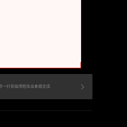
导一行莅临理想实业参观交流