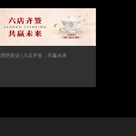
理想茶业│六店齐签，共赢未来