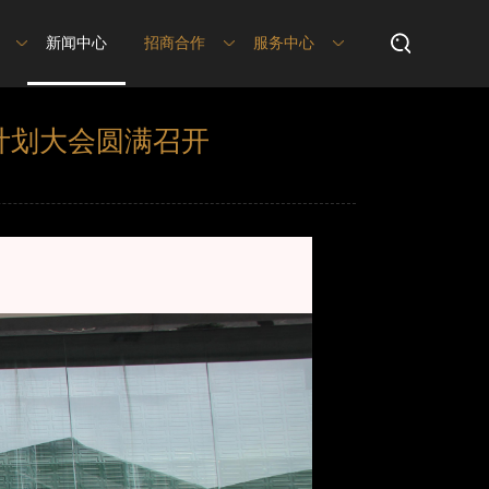
新闻中心
招商合作
服务中心
作计划大会圆满召开