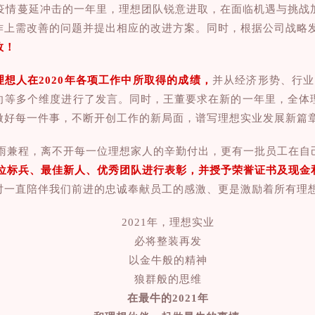
球疫情蔓延冲击的一年里，理想团队锐意进取，在面临机遇与挑
上需改善的问题并提出相应的改进方案。同时，根据公司战略发
效！
想人在2020年各项工作中所取得的成绩，
并从经济形势、行业趋
向等多个维度进行了发言。同时，王董要求在新的一年里，全体
做好每一件事，不断开创工作的新局面，谱写理想实业发展新篇
年风雨兼程，离不开每一位理想家人的辛勤付出，更有一批员工在
岗位标兵、最佳新人、优秀团队进行表彰，并授予荣誉证书及现金
对一直陪伴我们前进的忠诚奉献员工的感激、更是激励着所有理
2021年，理想实业
必将整装再发
以金牛般的精神
狼群般的思维
在最牛的2021年