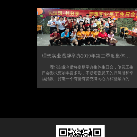
理想实业温馨举办2019年第二季度集体生日会
理想实业今后将定期举办集体生日会，使员工生
日会形式更加丰富多彩，不断增强员工的归属感和幸
福指数，打造一个有情有爱充满向心力和凝聚力的团
队！