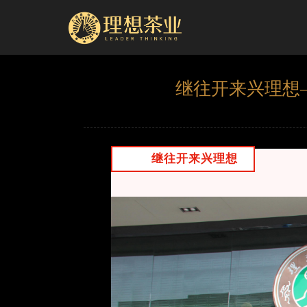
继往开来兴理想—
继往开来兴理想